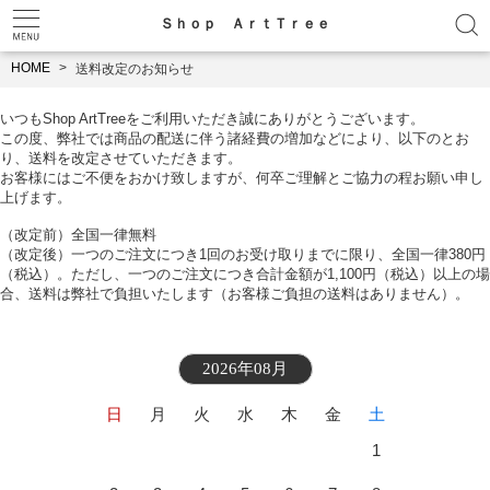
Ｓｈｏｐ ＡｒｔＴｒｅｅ
HOME
送料改定のお知らせ
いつもShop ArtTreeをご利用いただき誠にありがとうございます。
この度、弊社では商品の配送に伴う諸経費の増加などにより、以下のとお
り、送料を改定させていただきます。
お客様にはご不便をおかけ致しますが、何卒ご理解とご協力の程お願い申し
上げます。
（改定前）全国一律無料
（改定後）一つのご注文につき1回のお受け取りまでに限り、全国一律380円
（税込）。ただし、一つのご注文につき合計金額が1,100円（税込）以上の場
合、送料は弊社で負担いたします（お客様ご負担の送料はありません）。
2026年08月
日
月
火
水
木
金
土
1