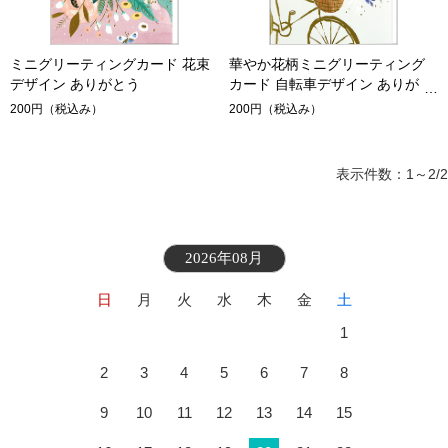
ミニグリーティングカード 花束
華やか花柄ミニグリーティング
デザイン ありがとう
カード 自転車デザイン ありがと
う
200円
（税込み）
200円
（税込み）
表示件数：1～2/2
2026年08月
日
月
火
水
木
金
土
1
2
3
4
5
6
7
8
9
10
11
12
13
14
15