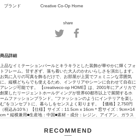
ブランド
Creative Co-Op Home
share
商品詳細
上品なイミテーションパールとキラキラとした装飾が華やかに輝くフォ
トフレーム。甘すぎず、落ち着いた大人のかわいらしさを演出します。
お気に入りの写真を飾るだけで、お部屋が上質でフェミニンな雰囲気
に。縦横どちらでも使えるため、インテリアやシーンに合わせて自在に
アレンジ可能です。 【creativeco-op HOME】は、2001年にアメリカで
創業したリージェントホールディングが世界60都市以上で展開するホ
ームファッションブランド。“ファッションのようにインテリアを楽し
む”をコンセプトに、暮らしをセンスよく彩ります。 【価格】2,750円
（税込み10％）【仕様】サイズ：11.5cm x 16cm＊窓サイズ：9cm×14
cm＊縦横兼用■生産地：中国■素材・成分：レジン、アイアン、ガラス
RECOMMEND