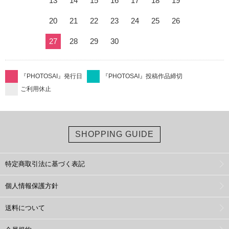
13
14
15
16
17
18
19
20
21
22
23
24
25
26
27
28
29
30
『PHOTOSAI』発行日
『PHOTOSAI』投稿作品締切
ご利用休止
SHOPPING GUIDE
特定商取引法に基づく表記
個人情報保護方針
送料について