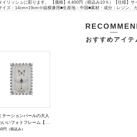
タイリッシュに彩ります。 【価格】4,400円（税込み10％）【仕様】サイズ：
サイズ：14cm×19cm※縦横兼用■生産地：中国■素材・成分：レジン、
RECOMMEN
おすすめアイテ
ミテーションパールの大人
わいいフォトフレーム【cr
tiveco-op HOME】
750円
（税込み）