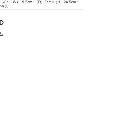
（W）19.5cm×（D）2cm×（H）24.5cm＊
ガラス
D
ム