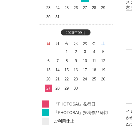
ス
窓
23
24
25
26
27
28
29
30
31
2026年09月
日
月
火
水
木
金
土
1
2
3
4
5
6
7
8
9
10
11
12
13
14
15
16
17
18
19
20
21
22
23
24
25
26
27
28
29
30
『PHOTOSAI』発行日
イ
『PHOTOSAI』投稿作品締切
か
ご利用休止
ea
2,